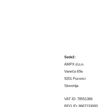
Sedež:
AMPX d.o.o.
Vaneča 69a
9201 Puconci
Slovenija
VAT ID: 78551366
REG ID: 8667233000