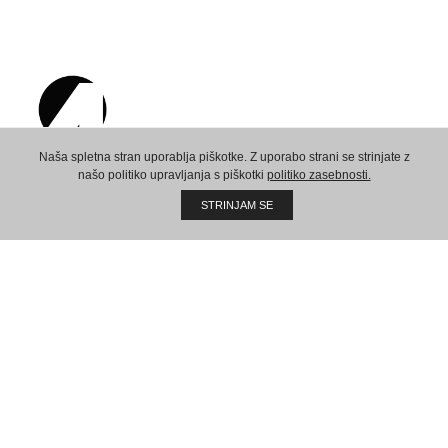
Naša spletna stran uporablja piškotke. Z uporabo strani se strinjate z
našo politiko upravljanja s piškotki
politiko zasebnosti.
Ustvarimo skupno prihodnost!
STRINJAM SE
Sedež:
AMPX d.o.o.
Vaneča 69a
9201 Puconci
Slovenija
VAT ID: 78551366
REG ID: 8667233000