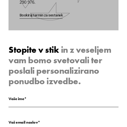
290 976.
Bookiraj termin za sestanek
Stopite v stik
in z veseljem
vam bomo svetovali ter
poslali personalizirano
ponudbo izvedbe.