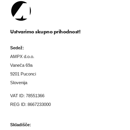
Ustvarimo skupno prihodnost!
Sedež:
AMPX d.o.o.
Vaneča 69a
9201 Puconci
Slovenija
VAT ID: 78551366
REG ID: 8667233000
Skladišče: