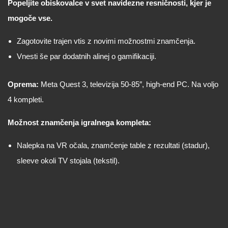
Popeljite obiskovalce v svet navidezne resničnosti, kjer je
mogoče vse.
Zagotovite trajen vtis z novimi možnostmi znamčenja.
Vnesti še par dodatnih alinej o gamifikaciji.
Oprema:
Meta Quest 3, televizija 50-85″, high-end PC. Na voljo
4 kompleti.
Možnost znamčenja igralnega kompleta:
Nalepka na VR očala, znamčenje table z rezultati (stadur),
sleeve okoli TV stojala (tekstil).