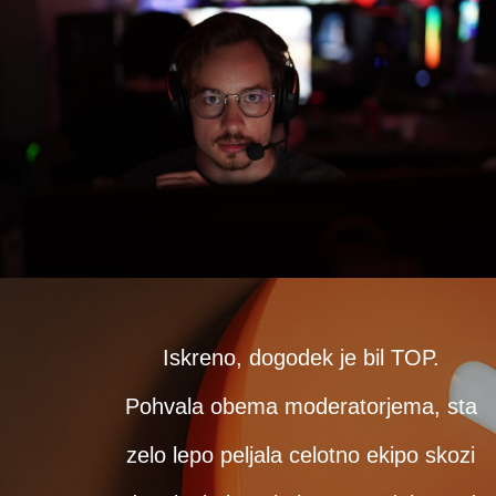
Iskreno, dogodek je bil TOP.
V
Pohvala obema moderatorjema, sta
k
zelo lepo peljala celotno ekipo skozi