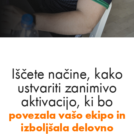
Iščete načine, kako
ustvariti zanimivo
aktivacijo, ki bo
povezala vašo ekipo in
izboljšala delovno