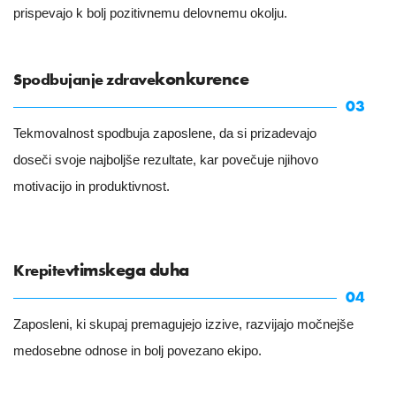
prispevajo k bolj pozitivnemu delovnemu okolju.
konkurence
Spodbujanje zdrave
03
Tekmovalnost spodbuja zaposlene, da si prizadevajo
doseči svoje najboljše rezultate, kar povečuje njihovo
motivacijo in produktivnost.
timskega duha
Krepitev
04
Zaposleni, ki skupaj premagujejo izzive, razvijajo močnejše
medosebne odnose in bolj povezano ekipo.