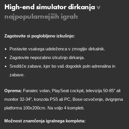
High-end simulator dirkanja
v
najpopularnejših igrah
Zagotovite si poglobljeno izkušnjo:
Postavite vsakega udeleženca v zmogljiv dirkalnik.
Zagotovite nepozabno izkušnjo dirkanja.
Središče zabave, kjer bo vaš dogodek poln adrenalina in
zabave.
Oprema:
Fanatec volan, PlaySeat cockpit, televizija 50-85″ ali
monitor 32-34″, konzola PS5 ali PC, Bose ozvočenje, dvignjena
platforma 100x200cm. Na voljo 4 kompleti.
Možnost znamčenja igralnega kompleta: