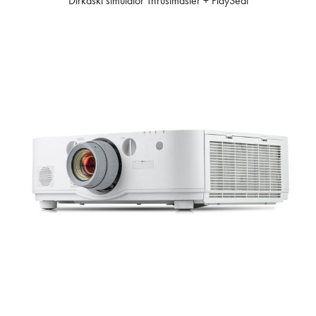
Dirkaški simulator Thrustmaster + PlaySeat