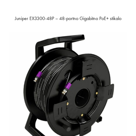
Juniper EX3300-48P – 48-portno Gigabitno PoE+ stikalo