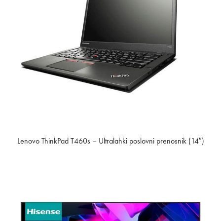
Lenovo ThinkPad T460s – Ultralahki poslovni prenosnik (14″)