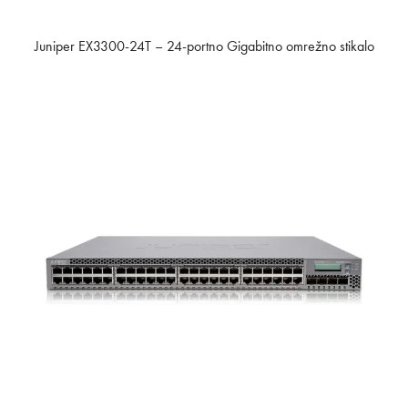
Juniper EX3300-24T – 24-portno Gigabitno omrežno stikalo