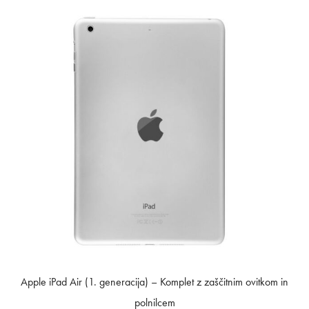
Apple iPad Air (1. generacija) – Komplet z zaščitnim ovitkom in
polnilcem