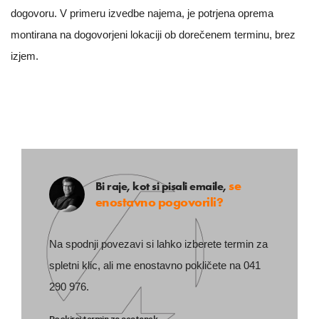
dogovoru. V primeru izvedbe najema, je potrjena oprema
montirana na dogovorjeni lokaciji ob dorečenem terminu, brez
izjem.
se
Bi raje, kot si pisali emaile,
enostavno pogovorili?
Na spodnji povezavi si lahko izberete termin za
spletni klic, ali me enostavno pokličete na 041
290 976.