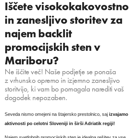
Iščete visokokakovostno
in zanesljivo storitev za
najem backlit
promocijskih sten v
Mariboru?
Ne iščite več! Naše podjetje se ponaša
z vrhunsko opremo in izjemno zanesljivo
storitvijo, ki vam bo pomagala narediti vaš
dogodek nepozaben.
Seveda nismo omejeni na štajersko prestolnico, saj
izvajamo
aktivnosti po celotni Sloveniji in širši Adriatik regiji!
Najem svetlobnih promocijskih sten je idealna rešitev za vse