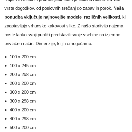
vrste dogodkov, od poslovnih srečanj do zabav in porok.
Naša
ponudba vključuje najnovejše modele različnih velikosti
, ki
zagotavljajo vrhunsko kakovost slike. Z našo storitvijo najema
boste lahko svoji publiki predstavili svoje vsebine na izjemno
privlačen način. Dimenzije, ki jih omogočamo:
100 x 200 cm
100 x 245 cm
200 x 298 cm
200 x 200 cm
300 x 200 cm
300 x 298 cm
400 x 200 cm
400 x 298 cm
500 x 200 cm