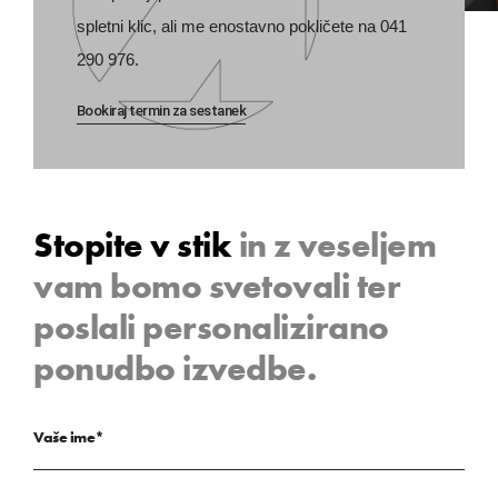
spletni klic, ali me enostavno pokličete na 041
290 976.
Bookiraj termin za sestanek
Stopite v stik
in z veseljem
vam bomo svetovali ter
poslali personalizirano
ponudbo izvedbe.