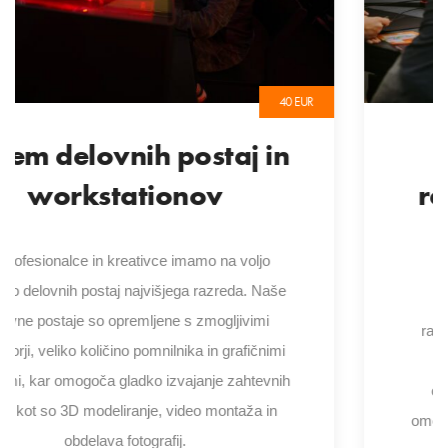
od 50 EUR
Najem gaming
računalnikov in igralnih
sistemov
Naša ponudba vključuje najem gaming
računalnika, ki vas bo popeljal v svet vrhunske
igralne izkušnje. Naši igralni računalniki so
opremljeni z najnovejšimi komponentami, ki
omogočajo nemoteno igranje najzahtevnejših iger.