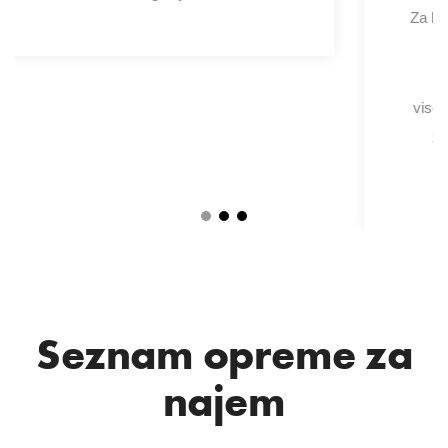
Za ljubitelje iger ponujamo izposojo gaming PC-jev
najvišjega razreda. Naša gaming postaja je
opremljena s hitrimi grafičnimi karticami,
visokoločljivimi zasloni in močnimi procesorji, kar
zagotavlja, da boste uživali v igrah v najvišji
ločljivosti in s tekočim delovanjem.
Seznam opreme za
najem