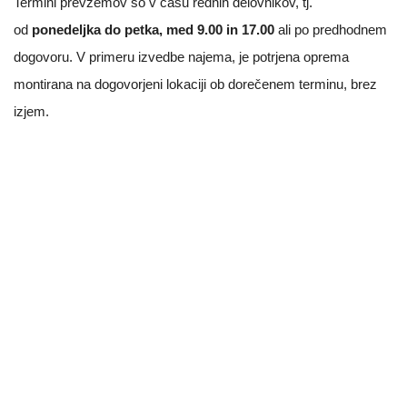
Termini prevzemov so v času rednih delovnikov, tj.
od
ponedeljka do petka, med 9.00 in 17.00
ali po predhodnem
dogovoru. V primeru izvedbe najema, je potrjena oprema
montirana na dogovorjeni lokaciji ob dorečenem terminu, brez
izjem.