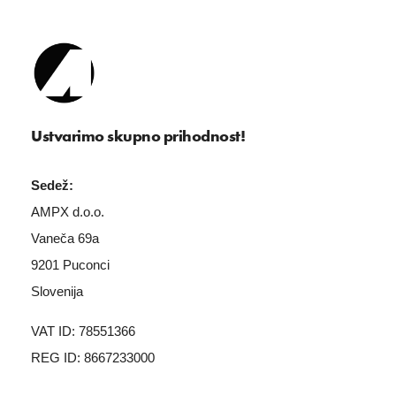
Ustvarimo skupno prihodnost!
Sedež:
AMPX d.o.o.
Vaneča 69a
9201 Puconci
Slovenija
VAT ID: 78551366
REG ID: 8667233000