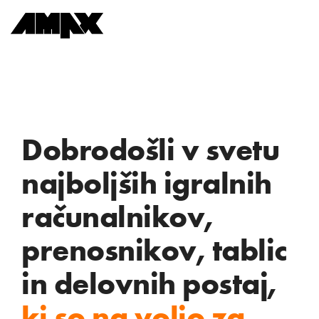
Dobrodošli v svetu
najboljših igralnih
računalnikov,
prenosnikov, tablic
in delovnih postaj,
ki so na voljo za