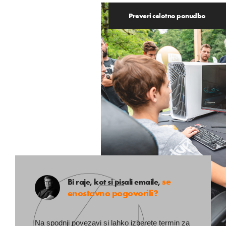
Preveri celotno ponudbo
se
Bi raje, kot si pisali emaile,
enostavno pogovorili?
Na spodnji povezavi si lahko izberete termin za