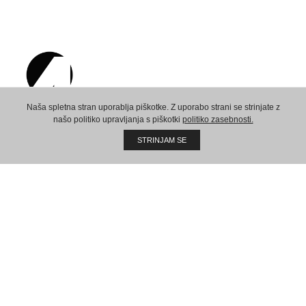
Naša spletna stran uporablja piškotke. Z uporabo strani se strinjate z
našo politiko upravljanja s piškotki
politiko zasebnosti.
Ustvarimo skupno prihodnost!
STRINJAM SE
Sedež:
AMPX d.o.o.
Vaneča 69a
9201 Puconci
Slovenija
VAT ID: 78551366
REG ID: 8667233000