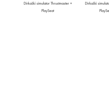
Dirkaški simulator Thrustmaster +
Dirkaški simulat
PlaySeat
PlaySe
Splošno:
info@ampxagency.com
041 290 976 (Samo)