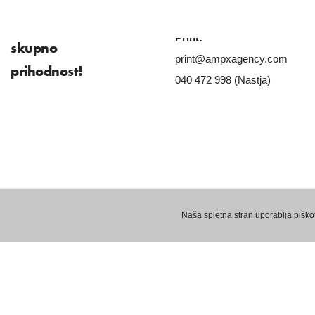
Ustvarimo
Print:
skupno
print@ampxagency.com
prihodnost!
040 472 998 (Nastja)
2024 © Vse pravice pridržane, AMPX d.o.o.
Naša spletna stran uporablja piškotk