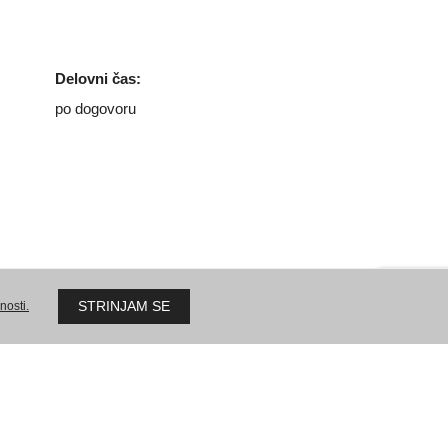
2000 Maribor
Delovni čas:
po dogovoru
zične osebe
Pogoji poslovanja – pravne osebe
STRINJAM SE
nosti.