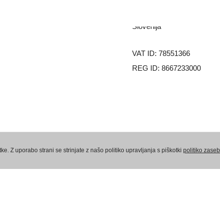
9201 Puconci
Slovenija
VAT ID: 78551366
REG ID: 8667233000
Politika zasebnosti
Pogoji poslovanja – fi
e. Z uporabo strani se strinjate z našo politiko upravljanja s piškotki
politiko zaseb