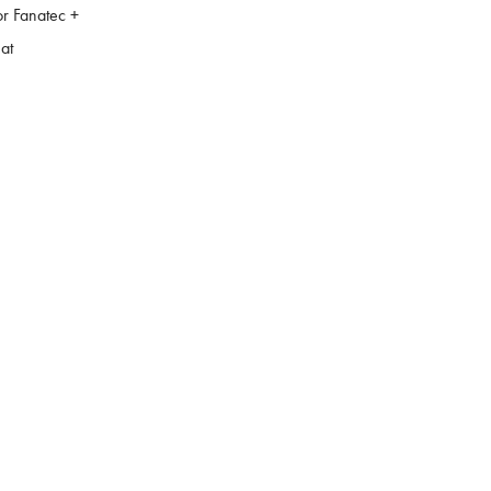
or Fanatec +
at
Sedež:
AMPX d.o.o.
Vaneča 69a