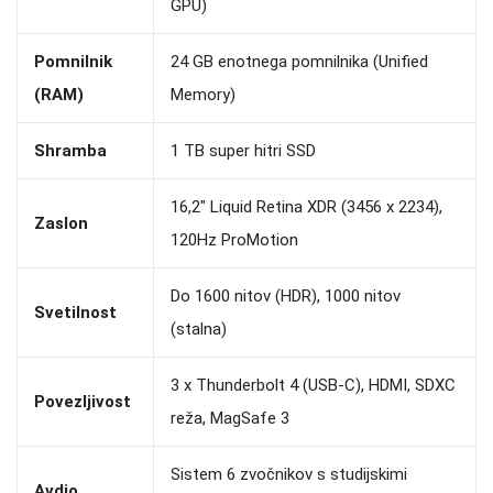
GPU)
Pomnilnik
24 GB enotnega pomnilnika (Unified
(RAM)
Memory)
Shramba
1 TB super hitri SSD
16,2″ Liquid Retina XDR (3456 x 2234),
Zaslon
120Hz ProMotion
Do 1600 nitov (HDR), 1000 nitov
Svetilnost
(stalna)
3 x Thunderbolt 4 (USB-C), HDMI, SDXC
Povezljivost
reža, MagSafe 3
Sistem 6 zvočnikov s studijskimi
Avdio