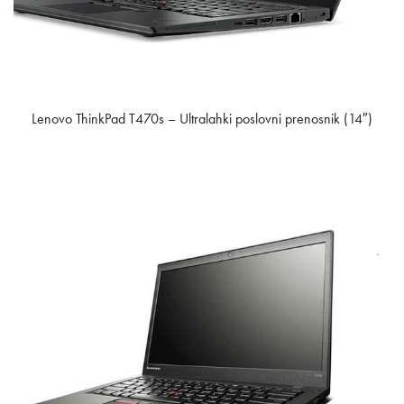
Lenovo ThinkPad T470s – Ultralahki poslovni prenosnik (14″)