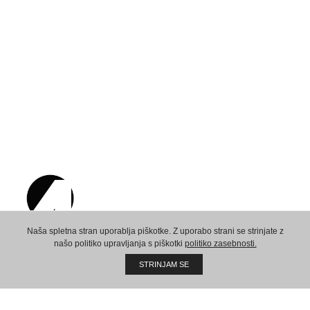
Naša spletna stran uporablja piškotke. Z uporabo strani se strinjate z
našo politiko upravljanja s piškotki
politiko zasebnosti.
Ustvarimo skupno prihodnost!
STRINJAM SE
Sedež:
AMPX d.o.o.