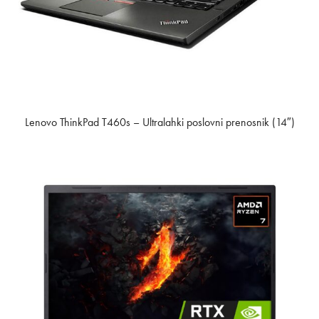
Lenovo ThinkPad T460s – Ultralahki poslovni prenosnik (14″)