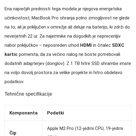
Ena največjih prednosti tega modela je njegova energetska
učinkovitost; MacBook Pro ohranja polno zmogljivost ne glede
na to, ali je priključen v omrežje ali deluje na baterijo, ki zdrži do
neverjetnih 22 ur. Za najemnike na dogodkih je neprecenljiv
nabor priključkov – neposreden izhod
HDMI
in čitalec
SDXC
kartic
pomenita, da za večino nalog ne boste potrebovali
dodatnih adapterjev (donglov). Z 1 TB hitre SSD shrambe imate
na voljo dovolj prostora za velike projekte in hitro obdelavo
podatkov.
Tehnične specifikacije
Komponenta
Podatki
Apple M2 Pro (12-jedrni CPU, 19-jedrni
Čip