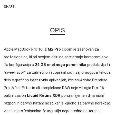
SHARE:
OPIS
Apple MacBook Pro 16″ z
M2 Pro
čipom je zasnovan za
profesionalce, ki pri svojem delu ne sprejemajo kompromisov.
Ta konfiguracija s
24 GB enotnega pomnilnika
predstavlja t.i.
“sweet spot” za zahtevno večopravilnost, saj omogoča tekoče
delo v grafično intenzivnih aplikacijah, kot so Adobe Premiere
Pro, After Effects ali kompleksne DAW seje v Logic Pro. 16-
palčni zaslon
Liquid Retina XDR
ponuja izjemen dinamični
razpon in barvno natančnost, kar je ključno za barvno korekcijo
videa in profesionalno fotografijo neposredno na terenu.