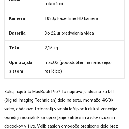
mikrofoni
Kamera
1080p FaceTime HD kamera
Baterija
Do 22 ur predvajanja videa
Teža
2,15 kg
Operacijski
macOS (posodobljen na najnovejšo
sistem
različico)
Zakaj najeti ta MacBook Pro? Ta naprava je idealna za DIT
(Digital Imaging Technician) delo na setu, montažo 4K/8K
videa, obdelavo fotografij v visoki ločljivosti ali kot zanesljiv
osrednji računalnik za upravljanje zahtevnih avdio-vizualnih
dogodkov v živo. Velik zaslon omogoča pregledno delo brez