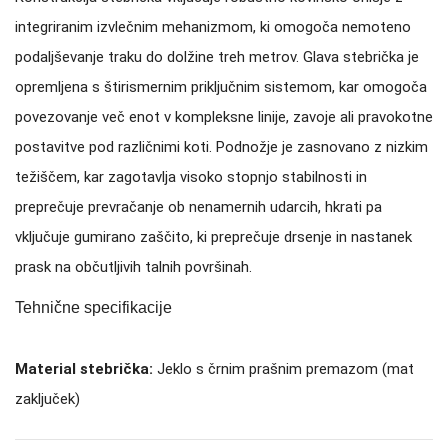
integriranim izvlečnim mehanizmom, ki omogoča nemoteno
podaljševanje traku do dolžine treh metrov. Glava stebrička je
opremljena s štirismernim priključnim sistemom, kar omogoča
povezovanje več enot v kompleksne linije, zavoje ali pravokotne
postavitve pod različnimi koti. Podnožje je zasnovano z nizkim
težiščem, kar zagotavlja visoko stopnjo stabilnosti in
preprečuje prevračanje ob nenamernih udarcih, hkrati pa
vključuje gumirano zaščito, ki preprečuje drsenje in nastanek
prask na občutljivih talnih površinah.
Tehnične specifikacije
Material stebrička:
Jeklo s črnim prašnim premazom (mat
zaključek)