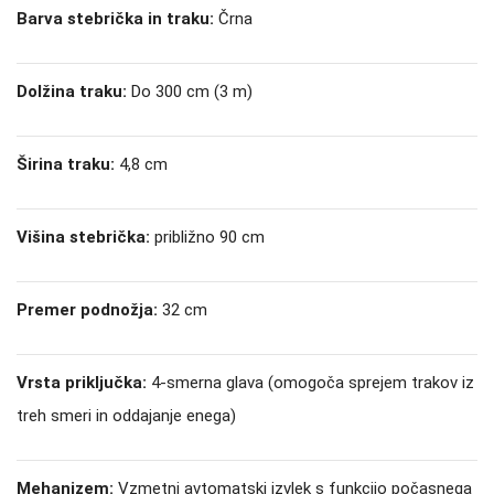
Barva stebrička in traku:
Črna
Dolžina traku:
Do 300 cm (3 m)
Širina traku:
4,8 cm
Višina stebrička:
približno 90 cm
Premer podnožja:
32 cm
Vrsta priključka:
4-smerna glava (omogoča sprejem trakov iz
treh smeri in oddajanje enega)
Mehanizem:
Vzmetni avtomatski izvlek s funkcijo počasnega