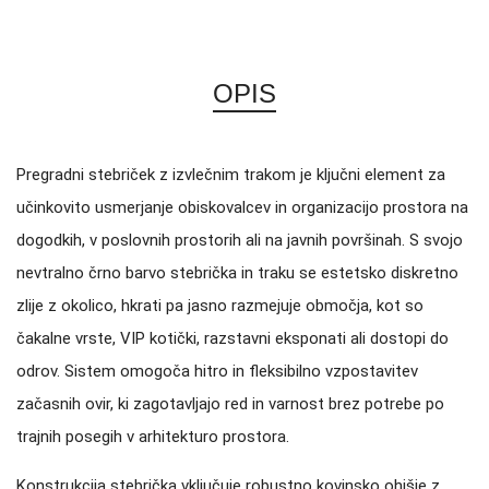
OPIS
Pregradni stebriček z izvlečnim trakom je ključni element za
učinkovito usmerjanje obiskovalcev in organizacijo prostora na
dogodkih, v poslovnih prostorih ali na javnih površinah. S svojo
nevtralno črno barvo stebrička in traku se estetsko diskretno
zlije z okolico, hkrati pa jasno razmejuje območja, kot so
čakalne vrste, VIP kotički, razstavni eksponati ali dostopi do
odrov. Sistem omogoča hitro in fleksibilno vzpostavitev
začasnih ovir, ki zagotavljajo red in varnost brez potrebe po
trajnih posegih v arhitekturo prostora.
Konstrukcija stebrička vključuje robustno kovinsko ohišje z