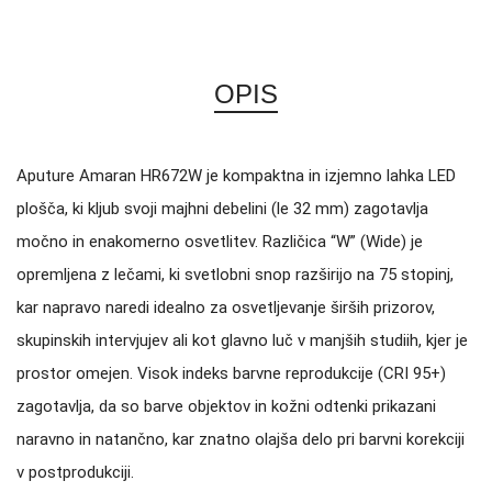
OPIS
Aputure Amaran HR672W je kompaktna in izjemno lahka LED
plošča, ki kljub svoji majhni debelini (le 32 mm) zagotavlja
močno in enakomerno osvetlitev.
Različica “W” (Wide) je
opremljena z lečami, ki svetlobni snop razširijo na 75 stopinj,
kar napravo naredi idealno za osvetljevanje širših prizorov,
skupinskih intervjujev ali kot glavno luč v manjših studiih, kjer je
prostor omejen.
Visok indeks barvne reprodukcije (CRI 95+)
zagotavlja, da so barve objektov in kožni odtenki prikazani
naravno in natančno, kar znatno olajša delo pri barvni korekciji
v postprodukciji.