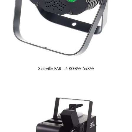
Stairville PAR luč RGBW 5x8W