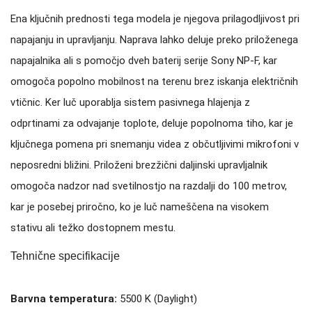
Ena ključnih prednosti tega modela je njegova prilagodljivost pri
napajanju in upravljanju. Naprava lahko deluje preko priloženega
napajalnika ali s pomočjo dveh baterij serije Sony NP-F, kar
omogoča popolno mobilnost na terenu brez iskanja električnih
vtičnic. Ker luč uporablja sistem pasivnega hlajenja z
odprtinami za odvajanje toplote, deluje popolnoma tiho, kar je
ključnega pomena pri snemanju videa z občutljivimi mikrofoni v
neposredni bližini.
Priloženi brezžični daljinski upravljalnik
omogoča nadzor nad svetilnostjo na razdalji do 100 metrov,
kar je posebej priročno, ko je luč nameščena na visokem
stativu ali težko dostopnem mestu.
Tehnične specifikacije
Barvna temperatura:
5500 K (Daylight)