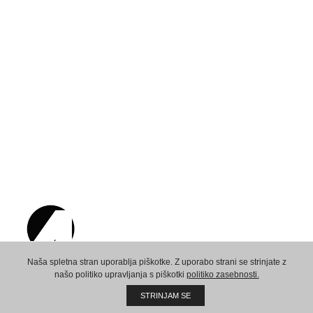
Naša spletna stran uporablja piškotke. Z uporabo strani se strinjate z
našo politiko upravljanja s piškotki
politiko zasebnosti.
Ustvarimo skupno prihodnost!
STRINJAM SE