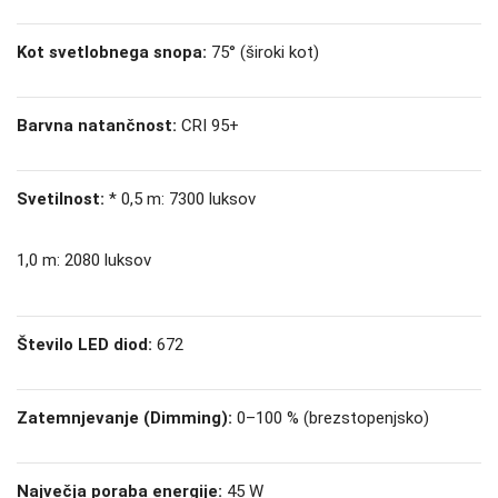
Kot svetlobnega snopa:
75° (široki kot)
Barvna natančnost:
CRI 95+
Svetilnost:
* 0,5 m: 7300 luksov
1,0 m: 2080 luksov
Število LED diod:
672
Zatemnjevanje (Dimming):
0–100 % (brezstopenjsko)
Največja poraba energije:
45 W