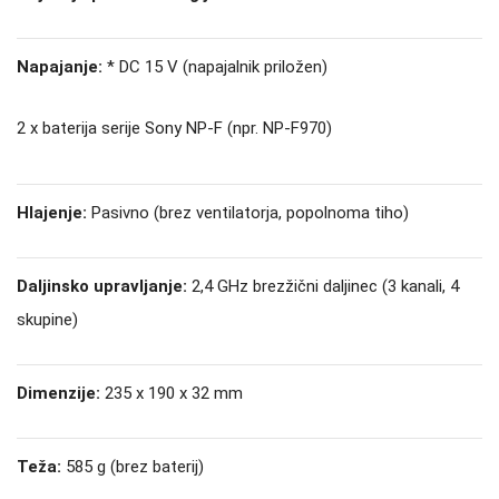
Napajanje:
* DC 15 V (napajalnik priložen)
2 x baterija serije Sony NP-F (npr.
NP-F970)
Hlajenje:
Pasivno (brez ventilatorja, popolnoma tiho)
Daljinsko upravljanje:
2,4 GHz brezžični daljinec (3 kanali, 4
skupine)
Dimenzije:
235 x 190 x 32 mm
Teža:
585 g (brez baterij)