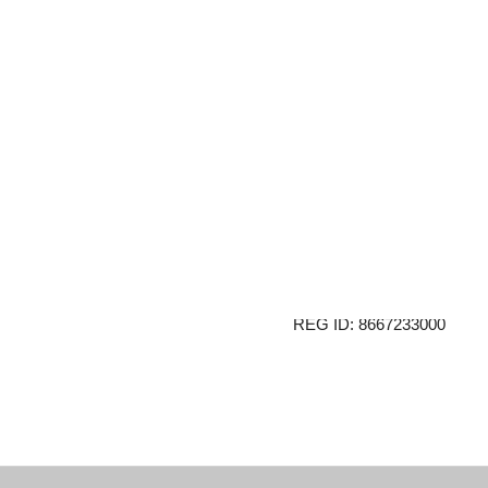
Sedež:
AMPX d.o.o.
Vaneča 69a
9201 Puconci
Slovenija
VAT ID: 78551366
REG ID: 8667233000
Politika zasebnosti
Pogoji poslovanja – fi