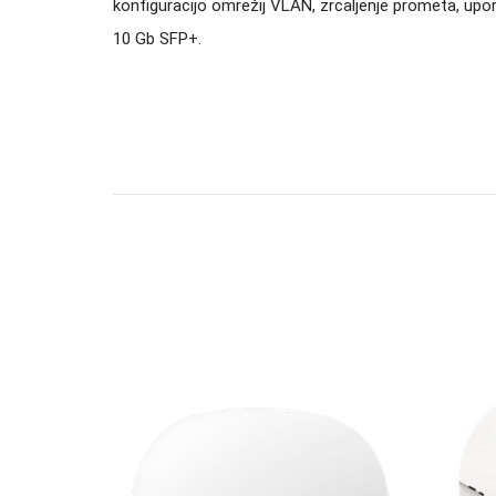
konfiguracijo omrežij VLAN, zrcaljenje prometa, upor
10 Gb SFP+.