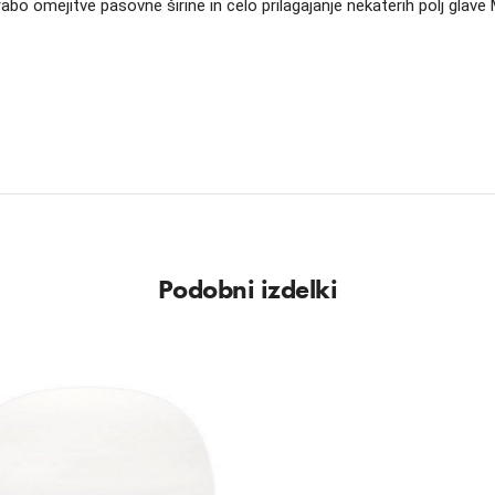
abo omejitve pasovne širine in celo prilagajanje nekaterih polj glave
Podobni izdelki