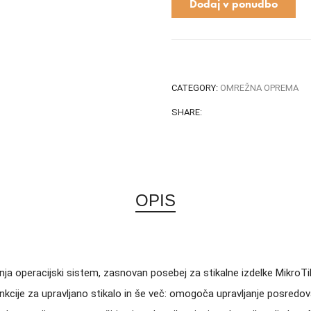
Dodaj v ponudbo
CATEGORY:
OMREŽNA OPREMA
SHARE:
OPIS
anja operacijski sistem, zasnovan posebej za stikalne izdelke Mikro
ije za upravljano stikalo in še več: omogoča upravljanje posredova