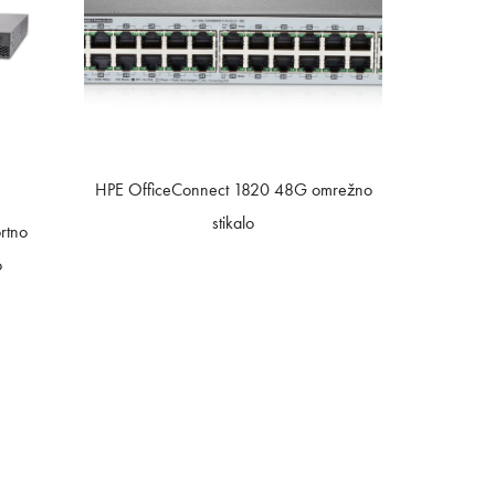
HPE OfficeConnect 1820 48G omrežno
stikalo
rtno
o