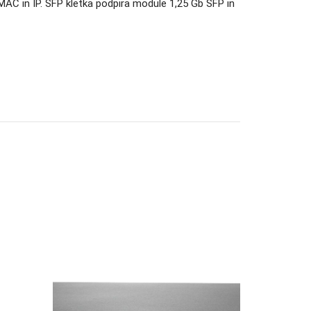
 MAC in IP. SFP kletka podpira module 1,25 Gb SFP in