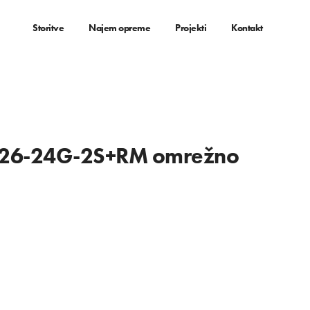
Storitve
Najem opreme
Projekti
Kontakt
326-24G-2S+RM omrežno