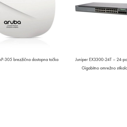
AP-305 brezžična dostopna točka
Juniper EX3300-24T – 24-po
Gigabitno omrežno stikal