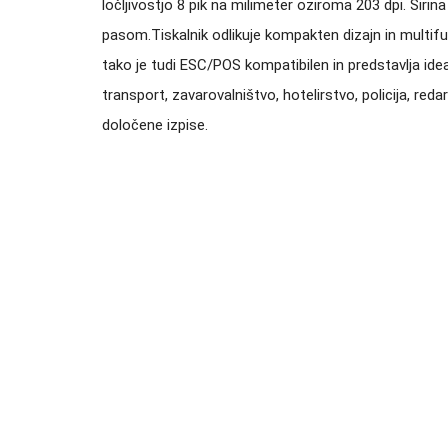
ločljivostjo 8 pik na milimeter oziroma 203 dpi. Širi
pasom.Tiskalnik odlikuje kompakten dizajn in multifunk
tako je tudi ESC/POS kompatibilen in predstavlja id
transport, zavarovalništvo, hotelirstvo, policija, re
določene izpise.