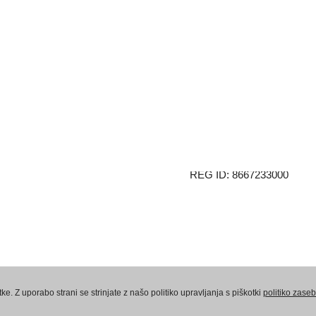
Sedež:
AMPX d.o.o.
Vaneča 69a
9201 Puconci
Slovenija
VAT ID: 78551366
REG ID: 8667233000
Politika zasebnosti
Pogoji poslovanja – fi
e. Z uporabo strani se strinjate z našo politiko upravljanja s piškotki
politiko zaseb