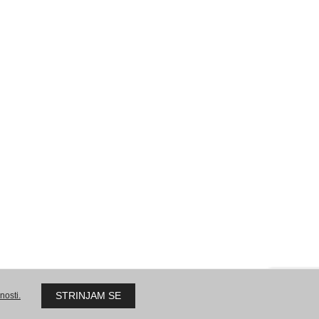
Skladišče:
AMPX d.o.o.
Sokolska ulica 51
2000 Maribor
Delovni čas:
po dogovoru
zične osebe
Pogoji poslovanja – pravne osebe
STRINJAM SE
nosti.