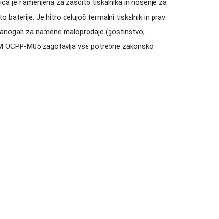
bica je namenjena za zaščito tiskalnika in nošenje za
 baterije. Je hitro delujoč termalni tiskalnik in prav
ih panogah za namene maloprodaje (gostinstvo,
ik OCOM OCPP-M05 zagotavlja vse potrebne zakonsko