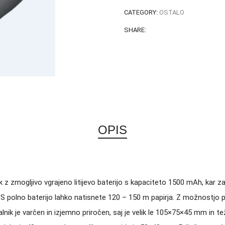
CATEGORY:
OSTALO
SHARE:
OPIS
z zmogljivo vgrajeno litijevo baterijo s kapaciteto 1500 mAh, kar z
. S polno baterijo lahko natisnete 120 – 150 m papirja. Z možnostjo 
skalnik je varčen in izjemno priročen, saj je velik le 105×75×45 mm in 