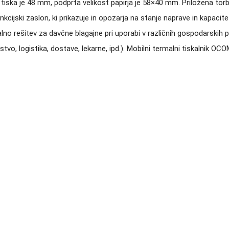
na tiska je 48 mm, podprta velikost papirja je 58×40 mm. Priložena tor
cijski zaslon, ki prikazuje in opozarja na stanje naprave in kapaciteto
ealno rešitev za davčne blagajne pri uporabi v različnih gospodarsk
darstvo, logistika, dostave, lekarne, ipd.). Mobilni termalni tiskaln