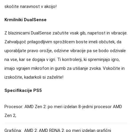
skočite naravnost v akcijo!
Krmilniki DualSense
Z blazinicami DualSense začutite vsak gib, napetost in vibracije.
Zahvaljujoč prilagodljivim sprožilcem boste imeli občutek, da
uporabljate pravo orožje, odzivne vibracije pa se bodo odzivale
na vse, kar se dogaja v igri. Ti kontrolerji, ki spreminjajo igro,
imajo vgrajen mikrofon in gumb za utišanje zvoka. Vskočite in
izskočite, kadarkoli si zaželite!
Specifikacije PS5
Procesor: AMD Zen 2: po meri izdelan 8-jedrni procesor AMD
Zen 2,
Grafična: AMD 2: AMD RDNA 2: po meri izdelan grafični