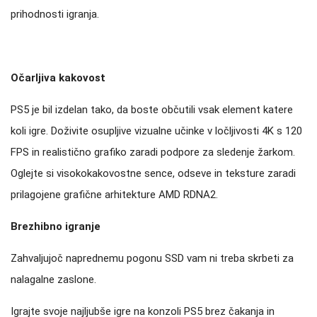
prihodnosti igranja.
Očarljiva kakovost
PS5 je bil izdelan tako, da boste občutili vsak element katere
koli igre. Doživite osupljive vizualne učinke v ločljivosti 4K s 120
FPS in realistično grafiko zaradi podpore za sledenje žarkom.
Oglejte si visokokakovostne sence, odseve in teksture zaradi
prilagojene grafične arhitekture AMD RDNA2.
Brezhibno igranje
Zahvaljujoč naprednemu pogonu SSD vam ni treba skrbeti za
nalagalne zaslone.
Igrajte svoje najljubše igre na konzoli PS5 brez čakanja in