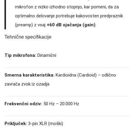
mikrofon z nizko izhodno stopnjo, kar pomeni, da za
optimalno delovanje potrebuje kakovosten predpraznik
(preamp) z vsaj
+60 dB ojačanja (gain)
.
Tehnične specifikacije
Tip mikrofona:
Dinamični
Smerna karakteristika:
Kardioidna (Cardioid) – odlično
zavrača zvok iz ozadja
Frekvenčni odziv:
50 Hz – 20.000 Hz
Priključek:
3-pin XLR (moški)