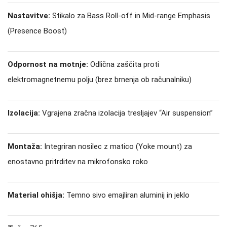
Nastavitve:
Stikalo za Bass Roll-off in Mid-range Emphasis
(Presence Boost)
Odpornost na motnje:
Odlična zaščita proti
elektromagnetnemu polju (brez brnenja ob računalniku)
Izolacija:
Vgrajena zračna izolacija tresljajev “Air suspension”
Montaža:
Integriran nosilec z matico (Yoke mount) za
enostavno pritrditev na mikrofonsko roko
Material ohišja:
Temno sivo emajliran aluminij in jeklo