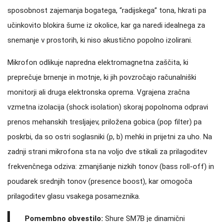
sposobnost zajemanja bogatega, “radijskega” tona, hkrati pa
učinkovito blokira šume iz okolice, kar ga naredi idealnega za
snemanje v prostorih, ki niso akustično popolno izolirani.
Mikrofon odlikuje napredna elektromagnetna zaščita, ki
preprečuje brnenje in motnje, ki jih povzročajo računalniški
monitorji ali druga elektronska oprema. Vgrajena zračna
vzmetna izolacija (shock isolation) skoraj popolnoma odpravi
prenos mehanskih tresljajev, priložena gobica (pop filter) pa
poskrbi, da so ostri soglasniki (p, b) mehki in prijetni za uho. Na
zadnji strani mikrofona sta na voljo dve stikali za prilagoditev
frekvenčnega odziva: zmanjšanje nizkih tonov (bass roll-off) in
poudarek srednjih tonov (presence boost), kar omogoča
prilagoditev glasu vsakega posameznika.
Pomembno obvestilo:
Shure SM7B je dinamični