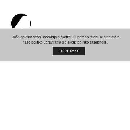
Naša spletna stran uporablja piškotke. Z uporabo strani se strinjate z
našo politiko upravljanja s piškotki
politiko zasebnosti.
Ustvarimo skupno prihodnost!
STRINJAM SE
Sedež:
AMPX d.o.o.
Vaneča 69a
9201 Puconci
Slovenija
VAT ID: 78551366
REG ID: 8667233000