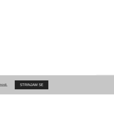
Sokolska ulica 51
2000 Maribor
Delovni čas:
po dogovoru
zične osebe
Pogoji poslovanja – pravne osebe
STRINJAM SE
nosti.