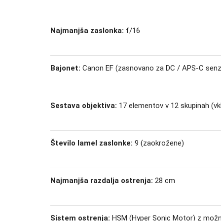
Najmanjša zaslonka:
f/16
Bajonet:
Canon EF (zasnovano za DC / APS-C senz
Sestava objektiva:
17 elementov v 12 skupinah (vkl
Število lamel zaslonke:
9 (zaokrožene)
Najmanjša razdalja ostrenja:
28 cm
Sistem ostrenja:
HSM (Hyper Sonic Motor) z možnos