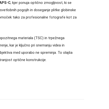
APS-C
, kjer ponuja optično zmogljivost, ki se
svetlobnih pogojih in doseganje plitke globinske
pripomoček tako za profesionalne fotografe kot za
ompozitnega materiala (TSC) in trpežnega
je, kar je ključno pri snemanju videa in
objektiva med uporabo ne spreminja. To olajša
tranjost optične konstrukcije.