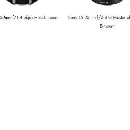
50mm f/1.4 objektiv za E-mount
Sony 16-35mm f/2.8 G Master ob
E-mount
Sedež:
AMPX d.o.o.