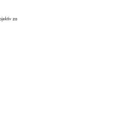
jektiv za
Skladišče:
AMPX d.o.o.