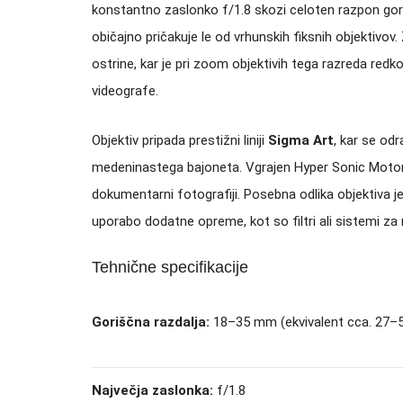
konstantno zaslonko f/1.8 skozi celoten razpon gor
običajno pričakuje le od vrhunskih fiksnih objektivo
ostrine, kar je pri zoom objektivih tega razreda red
videografe.
Objektiv pripada prestižni liniji
Sigma Art
, kar se od
medeninastega bajoneta.
Vgrajen Hyper Sonic Motor 
dokumentarni fotografiji.
Posebna odlika objektiva j
uporabo dodatne opreme, kot so filtri ali sistemi za
Tehnične specifikacije
Goriščna razdalja:
18–35 mm (ekvivalent cca. 27
Največja zaslonka:
f/1.8