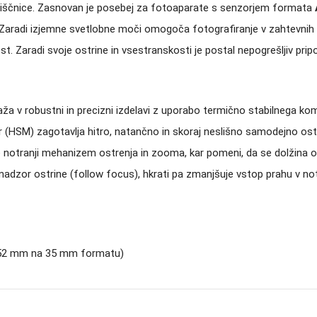
iščnice.
Zasnovan je posebej za fotoaparate s senzorjem formata
v. Zaradi izjemne svetlobne moči omogoča fotografiranje v zahtevnih 
kost. Zaradi svoje ostrine in vsestranskosti je postal nepogrešljiv 
raža v robustni in precizni izdelavi z uporabo termično stabilnega k
(HSM) zagotavlja hitro, natančno in skoraj neslišno samodejno ostren
e notranji mehanizem ostrenja in zooma, kar pomeni, da se dolžina 
 nadzor ostrine (follow focus), hkrati pa zmanjšuje vstop prahu v no
–52 mm na 35 mm formatu)