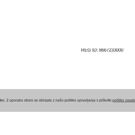
Vaneča 69a
9201 Puconci
Slovenija
VAT ID: 78551366
REG ID: 8667233000
Politika zasebnosti
Pogoji poslovanja – fi
e. Z uporabo strani se strinjate z našo politiko upravljanja s piškotki
politiko zaseb