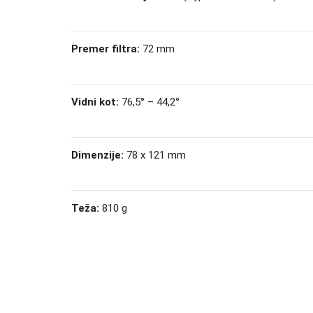
Premer filtra:
72 mm
Vidni kot:
76,5° – 44,2°
Dimenzije:
78 x 121 mm
Teža:
810 g