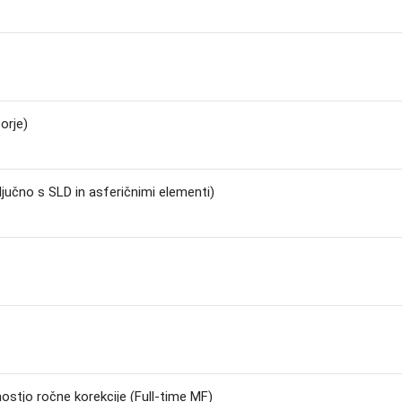
orje)
jučno s SLD in asferičnimi elementi)
tjo ročne korekcije (Full-time MF)