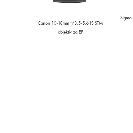
Sigma 
Canon 10-18mm f/3.5-5.6 IS STM
objektiv za EF
Splošno:
info@ampxagency.com