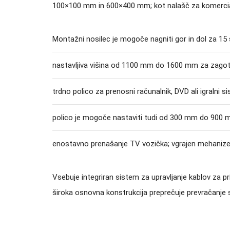
100×100 mm in 600×400 mm; kot nalašč za komercialn
Montažni nosilec je mogoče nagniti gor in dol za 15 
nastavljiva višina od 1100 mm do 1600 mm za zagota
trdno polico za prenosni računalnik, DVD ali igralni s
polico je mogoče nastaviti tudi od 300 mm do 900 m
enostavno prenašanje TV vozička; vgrajen mehanizem
Vsebuje integriran sistem za upravljanje kablov za pr
široka osnovna konstrukcija preprečuje prevračanje s