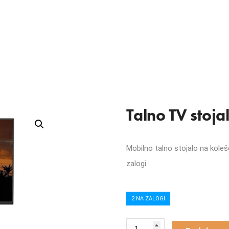
Talno TV stoja
Mobilno talno stojalo na kolešč
zalogi.
2 NA ZALOGI