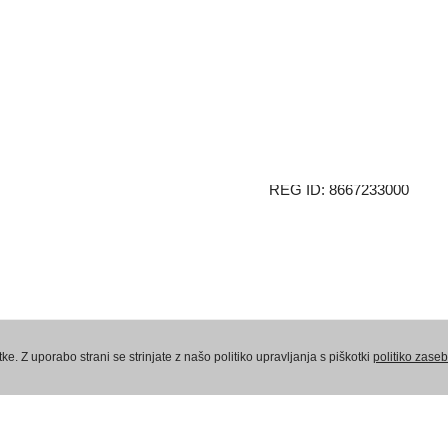
AMPX d.o.o.
Vaneča 69a
9201 Puconci
Slovenija
VAT ID: 78551366
REG ID: 8667233000
Politika zasebnosti
Pogoji poslovanja – fi
e. Z uporabo strani se strinjate z našo politiko upravljanja s piškotki
politiko zaseb