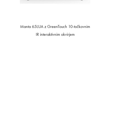
Manta 65LUA z GreenTouch 10-točkovnim
IR interaktivnim okvirjem
Skladišče: