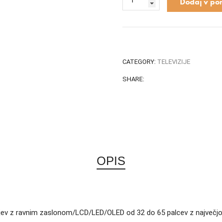
Dodaj v po
CATEGORY:
TELEVIZIJE
SHARE:
OPIS
zorjev z ravnim zaslonom/LCD/LED/OLED od 32 do 65 palcev z največjo