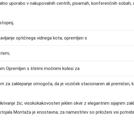
o uporabo v nakupovalnih centrih, pisarnah, konferenčnih sobah, s
stopinj;
vljanje optičnega vidnega kota; opremljen s
istem;
m Opremljen s štirimi močnimi kolesi za
 za zaklepanje omogoča, da je voziček stacionaren ali premičen, k
ikrivanje žic; visokokakovosten jeklen okvir z elegantnim sijajnim zak
tojala Montaža je enostavna; za namestitev so priloženi vsi potrebni