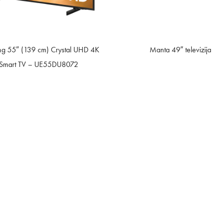
g 55″ (139 cm) Crystal UHD 4K
Manta 49″ televizija
Smart TV – UE55DU8072
Sedež: