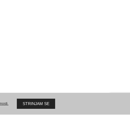
AMPX d.o.o.
Sokolska ulica 51
2000 Maribor
Delovni čas:
po dogovoru
zične osebe
Pogoji poslovanja – pravne osebe
STRINJAM SE
nosti.