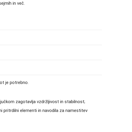
ejmih in več.
ot je potrebno.
ljučkom zagotavlja vzdržljivost in stabilnost;
 pritrdilni elementi in navodila za namestitev