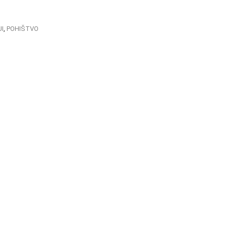
I
,
POHIŠTVO