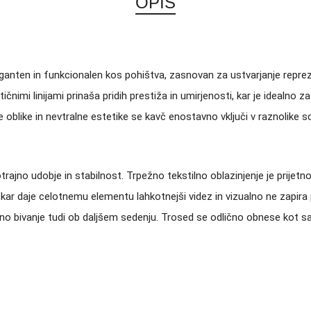
OPIS
anten in funkcionalen kos pohištva, zasnovan za ustvarjanje repreze
čnimi linijami prinaša pridih prestiža in umirjenosti, kar je idealno 
blike in nevtralne estetike se kavč enostavno vključi v raznolike s
trajno udobje in stabilnost. Trpežno tekstilno oblazinjenje je prijet
ar daje celotnemu elementu lahkotnejši videz in vizualno ne zapira 
o bivanje tudi ob daljšem sedenju. Trosed se odlično obnese kot sa