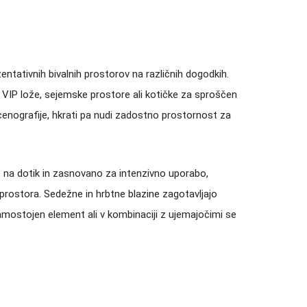
ntativnih bivalnih prostorov na različnih dogodkih.
za VIP lože, sejemske prostore ali kotičke za sproščen
cenografije, hkrati pa nudi zadostno prostornost za
no na dotik in zasnovano za intenzivno uporabo,
prostora. Sedežne in hrbtne blazine zagotavljajo
mostojen element ali v kombinaciji z ujemajočimi se