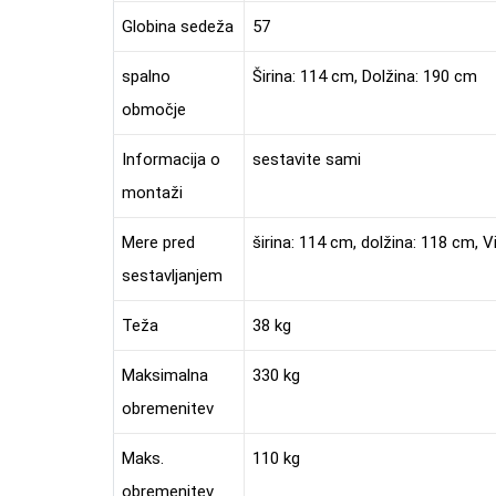
Globina sedeža
57
spalno
Širina: 114 cm, Dolžina: 190 cm
območje
Informacija o
sestavite sami
montaži
Mere pred
širina: 114 cm, dolžina: 118 cm, V
sestavljanjem
Teža
38 kg
Maksimalna
330 kg
obremenitev
Maks.
110 kg
obremenitev