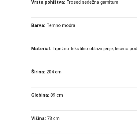
Vrsta pohištva:
Trosed sedežna garnitura
Barva:
Temno modra
Material:
Trpežno tekstilno oblazinjenje, leseno po
Širina:
204 cm
Globina:
89 cm
Višina:
78 cm