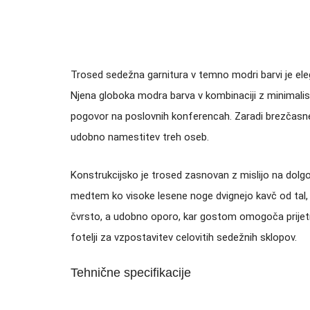
Trosed sedežna garnitura v temno modri barvi je eleg
Njena globoka modra barva v kombinaciji z minimalisti
pogovor na poslovnih konferencah. Zaradi brezčasne o
udobno namestitev treh oseb.
Konstrukcijsko je trosed zasnovan z mislijo na dolgo
medtem ko visoke lesene noge dvignejo kavč od tal, k
čvrsto, a udobno oporo, kar gostom omogoča prijetn
fotelji za vzpostavitev celovitih sedežnih sklopov.
Tehnične specifikacije