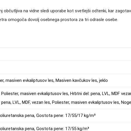
bčutljiva na vidne sledi uporabe kot svetlejši odtenki, kar zagotav
metra omogoča dovolj osebnega prostora za tri odrasle osebe.
ter, masiven evkaliptusov les, Masiven kavčukov les, jeklo
 Poliester, masiven evkaliptusov les, Hrbtni del: pena, LVL, MDF veza
: pena, LVL, MDF, vezan les, Poliester, masiven evkaliptusov les, Nog
: poliuretanska pena, Gostota pene: 17/55/17 kg/m³
: poliuretanska pena, Gostota pene: 17/55 kg/m³