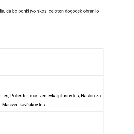
lja, da bo pohištvo skozi celoten dogodek ohranilo
n les, Poliester, masiven evkaliptusov les, Naslon za
e: Masiven kavčukov les