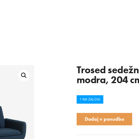
Trosed sedežn
modra, 204 c
1 NA ZALOGI
Dodaj v ponudbo