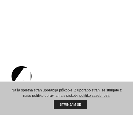
Naša spletna stran uporablja piškotke. Z uporabo strani se strinjate z
našo politiko upravljanja s piškotki
politiko zasebnosti.
Ustvarimo skupno prihodnost!
STRINJAM SE
Sedež:
AMPX d.o.o.
Vaneča 69a