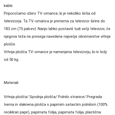
kable.
Priporočamo izbiro TV-omarice, ki je nekoliko širša od
televizorja. Ta TV-omarica je primerna za televizor širine do
183 cm (75 palcev). Nanjo lahko postaviš tudi večji televizor, če
njegova teža ne presega navedene največje obremenitve vrhnje
plošče.
Vrhnja plošča TV-omarice je namenjena televizorju, ki ni težji
od 50 kg.
Materiali:
Vrhnja plošča/ Spodnja plošča/ Polnilo stranice/ Pregrada:
Iverna in vlaknena plošča s papirnim satastim polnilom (100%
recikliran papir), papirnata folija, papirnata folija, plastična