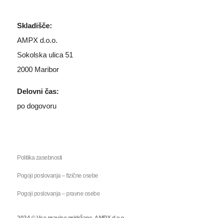
Skladišče:
AMPX d.o.o.
Sokolska ulica 51
2000 Maribor
Delovni čas:
po dogovoru
Politika zasebnosti
Pogoji poslovanja – fizične osebe
Pogoji poslovanja – pravne osebe
2024 © Vse pravice pridržane, AMPX d.o.o.