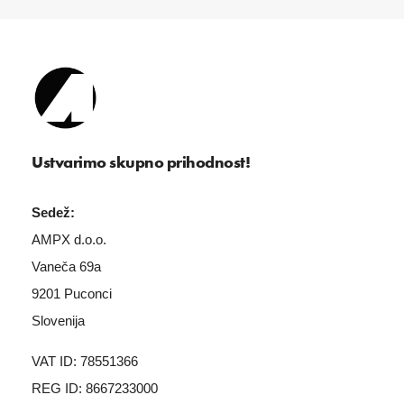
Ustvarimo skupno prihodnost!
Sedež:
AMPX d.o.o.
Vaneča 69a
9201 Puconci
Slovenija
VAT ID: 78551366
REG ID: 8667233000