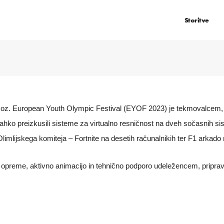
Storitve
 oz. European Youth Olympic Festival (EYOF 2023) je tekmovalcem, 
lahko preizkusili sisteme za virtualno resničnost na dveh sočasnih si
limlijskega komiteja – Fortnite na desetih računalnikih ter F1 arkado n
o opreme, aktivno animacijo in tehnično podporo udeležencem, pripravo