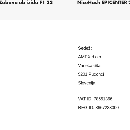
Zabava ob izidu F1 23
NiceHash EPICENTER 
Sedež:
AMPX d.o.o.
Vaneča 69a
9201 Puconci
Slovenija
VAT ID: 78551366
REG ID: 8667233000