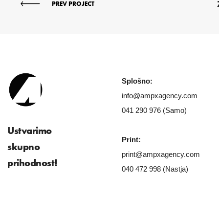
PREV PROJECT
Splošno:
info@ampxagency.com
041 290 976 (Samo)
Ustvarimo
Print:
skupno
print@ampxagency.com
prihodnost!
040 472 998 (Nastja)