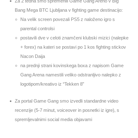
Za 2 tedna smo spremenili Game Gang Areno v Big
Bang Mega BTC Ljubljana v fighting game destinacijo:
Na velik screen povezali PS5 z naloženo igro s
parental controlsi
postavili dve v celoti znamčeni klubski mizici (nalepke
+ forex) na kateri se postavi po 1 kos fighting stickov
Nacon Daija
na prednji strani kovinskega boxa z napisom Game
Gang Arena namestili veliko odstranljivo nalepko z
logotipom/kreativo iz “
Tekken
8
”
Za portal Game Gang smo izvedli standardne video
recenzije (5-7 minut, voiceover in posnetki iz igre), s
spremljevalnimi social media objavami