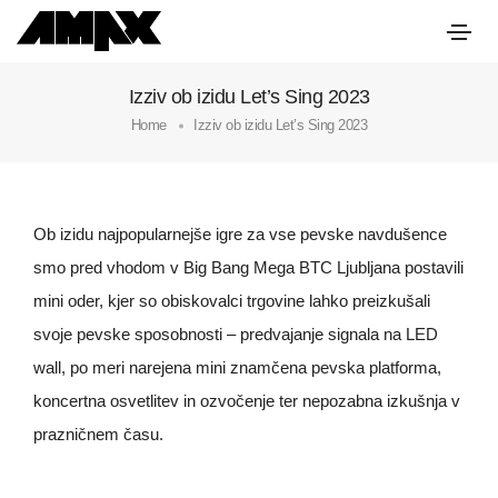
Izziv ob izidu Let’s Sing 2023
Home
Izziv ob izidu Let’s Sing 2023
Ob izidu najpopularnejše igre za vse pevske navdušence
smo pred vhodom v Big Bang Mega BTC Ljubljana postavili
mini oder, kjer so obiskovalci trgovine lahko preizkušali
svoje pevske sposobnosti – predvajanje signala na LED
wall, po meri narejena mini znamčena pevska platforma,
koncertna osvetlitev in ozvočenje ter nepozabna izkušnja v
prazničnem času.