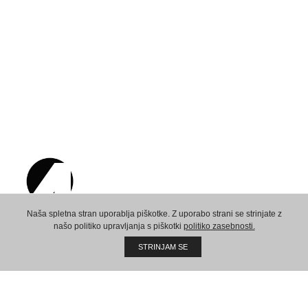
Naša spletna stran uporablja piškotke. Z uporabo strani se strinjate z
našo politiko upravljanja s piškotki
politiko zasebnosti.
Ustvarimo skupno prihodnost!
STRINJAM SE
Sedež:
AMPX d.o.o.