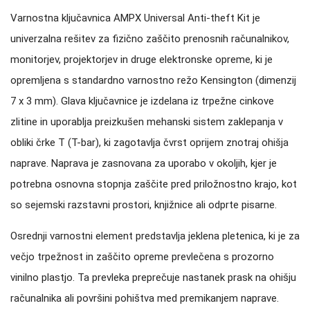
Varnostna ključavnica AMPX Universal Anti-theft Kit je
univerzalna rešitev za fizično zaščito prenosnih računalnikov,
monitorjev, projektorjev in druge elektronske opreme, ki je
opremljena s standardno varnostno režo Kensington (dimenzij
7 x 3 mm). Glava ključavnice je izdelana iz trpežne cinkove
zlitine in uporablja preizkušen mehanski sistem zaklepanja v
obliki črke T (T-bar), ki zagotavlja čvrst oprijem znotraj ohišja
naprave. Naprava je zasnovana za uporabo v okoljih, kjer je
potrebna osnovna stopnja zaščite pred priložnostno krajo, kot
so sejemski razstavni prostori, knjižnice ali odprte pisarne.
Osrednji varnostni element predstavlja jeklena pletenica, ki je za
večjo trpežnost in zaščito opreme prevlečena s prozorno
vinilno plastjo. Ta prevleka preprečuje nastanek prask na ohišju
računalnika ali površini pohištva med premikanjem naprave.