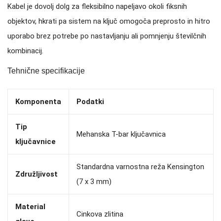
Kabel je dovolj dolg za fleksibilno napeljavo okoli fiksnih
objektov, hkrati pa sistem na ključ omogoča preprosto in hitro
uporabo brez potrebe po nastavljanju ali pomnjenju številčnih
kombinacij.
Tehnične specifikacije
Komponenta
Podatki
Tip
Mehanska T-bar ključavnica
ključavnice
Standardna varnostna reža Kensington
Združljivost
(7 x 3 mm)
Material
Cinkova zlitina