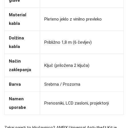
glave
Material
Pleteno jeklo z vinilno prevleko
kabla
Dolžina
Približno 1,8 m (6 čevljev)
kabla
Način
Ključ (priložena 2 ključa)
zaklepanja
Barva
Srebrna / Prozorna
Namen
Prenosniki, LCD zasloni, projektorji
uporabe
Zakaj najeti to ključavnico? AMPX Universal Anti-theft Kit je