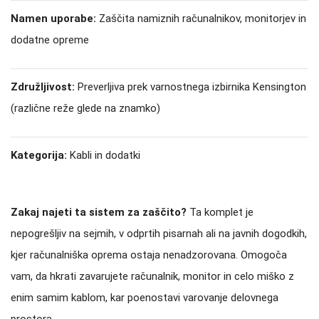
Namen uporabe:
Zaščita namiznih računalnikov, monitorjev in
dodatne opreme
Združljivost:
Preverljiva prek varnostnega izbirnika Kensington
(različne reže glede na znamko)
Kategorija:
Kabli in dodatki
Zakaj najeti ta sistem za zaščito?
Ta komplet je
nepogrešljiv na sejmih, v odprtih pisarnah ali na javnih dogodkih,
kjer računalniška oprema ostaja nenadzorovana. Omogoča
vam, da hkrati zavarujete računalnik, monitor in celo miško z
enim samim kablom, kar poenostavi varovanje delovnega