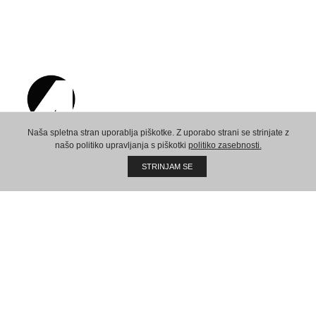
Naša spletna stran uporablja piškotke. Z uporabo strani se strinjate z
našo politiko upravljanja s piškotki
politiko zasebnosti.
Ustvarimo skupno prihodnost!
STRINJAM SE
Sedež:
AMPX d.o.o.
Vaneča 69a
9201 Puconci
Slovenija
VAT ID: 78551366