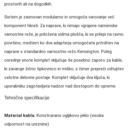
prostorih ali na dogodkih.
Sistem je zasnovan modularno in omogoča varovanje več
komponent hkrati. Za naprave, ki nimajo vgrajene namenske
varnostne reže, je priložena sidrna plošča, ki se prilepi na ravno
površino, medtem ko dva adapterja omogočata pritrditev na
naprave s standardno varnostno režo Kensington. Poleg
osrednje enote komplet vključuje še posebno zaporo za kable,
ki zavaruje žično tipkovnico in miško, s čimer prepreči odtujitev
celotne delovne postaje. Komplet vključuje dva ključa, ki
uporabniku zagotavljata nadzor nad dostopom do opreme.
Tehnične specifikacije
Material kabla:
Konstruirano ogljikovo jeklo (visoka
odpornost na ureznine)