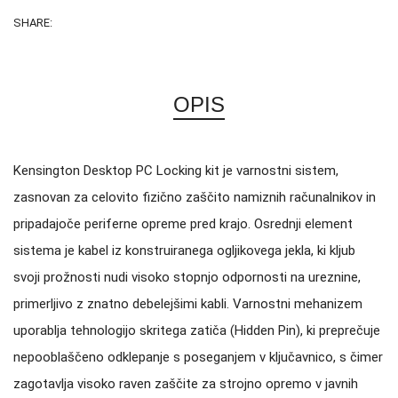
SHARE:
OPIS
Kensington Desktop PC Locking kit je varnostni sistem,
zasnovan za celovito fizično zaščito namiznih računalnikov in
pripadajoče periferne opreme pred krajo. Osrednji element
sistema je kabel iz konstruiranega ogljikovega jekla, ki kljub
svoji prožnosti nudi visoko stopnjo odpornosti na ureznine,
primerljivo z znatno debelejšimi kabli. Varnostni mehanizem
uporablja tehnologijo skritega zatiča (Hidden Pin), ki preprečuje
nepooblaščeno odklepanje s poseganjem v ključavnico, s čimer
zagotavlja visoko raven zaščite za strojno opremo v javnih